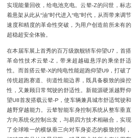
实现能量回收，给电池充电。云辇-Z的问世，标志
着悬架从此从“油”时代进入“电”时代，从而带来调节
速度和精度的革命性突破，为用户创造前所未有的
超稳超安全体验。
在本届车展上首秀的百万级旗舰轿车仰望U7，首搭
革命性技术云辇-Z，带来超越磁悬浮的乘坐舒适
性。而首搭云辇-X的纯电性能超跑仰望U9，打破了
传统超跑赛道、街道性能边界，既具备极致的操控
性，又兼顾日常驾驶的舒适性。新能源硬派越野仰
望U8首发搭载云辇-P，使车辆兼具城市舒适驾驶和
越野穿越能力。云辇智能车身控制系统从整车垂直
方向系统化控制出发，与易四方技术相融合，实现
了全球唯一的横纵垂三向对车身姿态的极致控制，