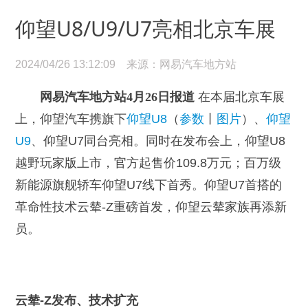
仰望U8/U9/U7亮相北京车展
2024/04/26 13:12:09 来源：网易汽车地方站
网易汽车地方站4月26日报道
在本届北京车展
上，仰望汽车携旗下
仰望U8
（
参数
丨
图片
）、
仰望
U9
、仰望U7同台亮相。同时在发布会上，仰望U8
越野玩家版上市，官方起售价109.8万元；百万级
新能源旗舰轿车仰望U7线下首秀。仰望U7首搭的
革命性技术云辇-Z重磅首发，仰望云辇家族再添新
员。
云辇-Z发布、技术扩充