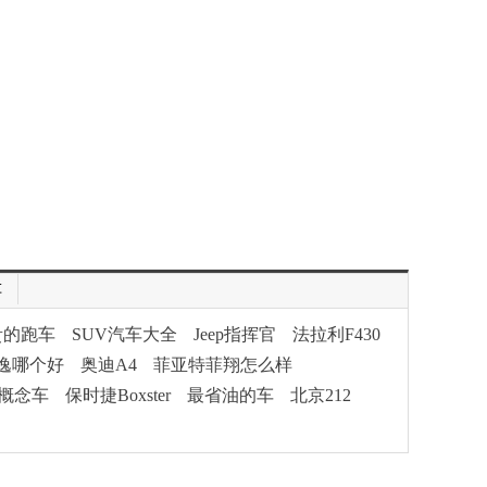
车
贵的跑车
SUV汽车大全
Jeep指挥官
法拉利F430
逸哪个好
奥迪A4
菲亚特菲翔怎么样
概念车
保时捷Boxster
最省油的车
北京212