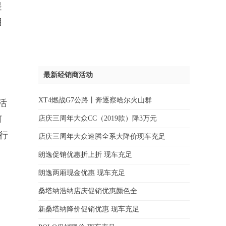
提
用
最新经销商活动
XT4燃战G7公路丨奔逐察哈尔火山群
活
何
店庆三周年大众CC（2019款）降3万元
行
店庆三周年大众速腾全系大降价现车充足
朗逸促销优惠折上折 现车充足
朗逸两厢现金优惠 现车充足
桑塔纳浩纳店庆促销优惠颜色全
新桑塔纳降价促销优惠 现车充足