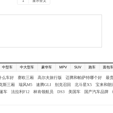
1
显示全文
中型车
中大型车
豪华车
MPV
SUV
跑车
面包
什么车好
赛欧三厢
高尔夫旅行版
迈腾和帕萨特哪个好
最
克斯三厢
瑞风M5
速腾GLI
别克召回
北斗星X5
宝来和朗
篷车
法拉利F12
林肯领航员
DS3
美国车
国产汽车品牌