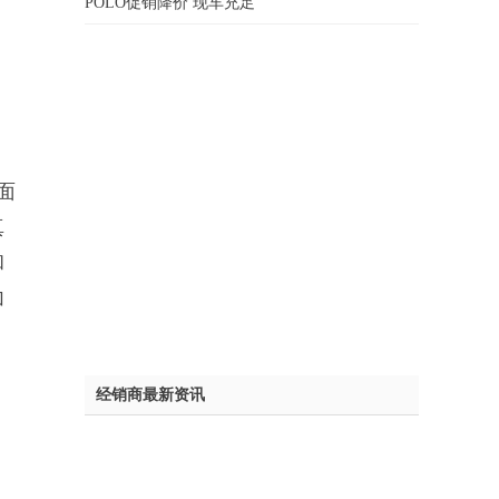
POLO促销降价 现车充足
面
真
和
加
经销商最新资讯